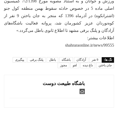
ورزش و جوانان و به استناد مصوبه مورخ 7/2/1398 کمیسیون
اصلی ماده 5 در خصوص حادثه سقوط بهمن منطقه کول جنو
(اشترانکوه) در آذرماه 1396 که منجر به جان باختن 9 نفر از
کوه‌نوردان عزیز کشورمان شد، پروانه فعالیت باشگاه‌های
آزادگان و پلنگ برفی مشهد تا اطلاع ثانوی باطل می‌گردد.»
اطلاعات بیشتر:
shahraraonline.ir/news/99555
تگ ها:
9 نفر
آزادگان
باشگاه
باطل
پلنگ برفی
پیگیری
جان باختن
داغ دیده
لغو
مجوز
باشگاه طبیعت دوست