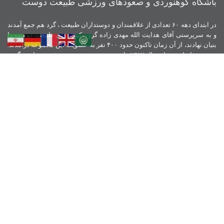
باشگاه کوهنوردی و صعودهای ورزشی طبیعت دوست
در ابتدای دهه ۶۰ تعدادی از علاقمندان و دوستداران طبیعت ، گرد هم جمع آمدند
و به سرپرستی آقای هدایت الله مهدی زاده گروه کوهنوردی طبیعت دوست را
بنیان نهادند، از آن زمان تاکنون حدود ۴۰۰ نفر به عضویت این مجموعه درآمدند.
همچنین بانوان نیز از سال ۱۳۸۲ با حضور مستمر خود و به ثبت رساندن گروه
بانوان طبیعت دوست همواره در همه زمینه ها مشارکت داشته اند . با اجرای
قانون فدراسیون و تبدیل گروهها به باشگاه ، گروه طبیعت دوست در سال ۱۳۹۵
باشگاه کوهنوردی طبیعت دوست را تاسیس نمود و همیشه اخلاق ، آموزش و
تلاش را سرلوحه ورزش کوهنوردی خود قرار داده است.
نمادهای اعتماد