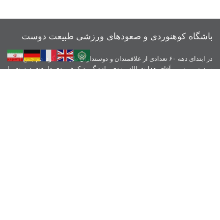
باشگاه کوهنوردی و صعودهای ورزشی طبیعت دوست
در ابتدای دهه ۶۰ تعدادی از علاقمندان و دوستداران طبیعت ، گرد هم جمع آمدند
و به سرپرستی آقای هدایت الله مهدی زاده گروه کوهنوردی طبیعت دوست را
بنیان نهادند، از آن زمان تاکنون حدود ۴۰۰ نفر به عضویت این مجموعه درآمدند.
همچنین بانوان نیز از سال ۱۳۸۲ با حضور مستمر خود و به ثبت رساندن گروه
بانوان طبیعت دوست همواره در همه زمینه ها مشارکت داشته اند . با اجرای
قانون فدراسیون و تبدیل گروهها به باشگاه ، گروه طبیعت دوست در سال ۱۳۹۵
باشگاه کوهنوردی طبیعت دوست را تاسیس نمود و همیشه اخلاق ، آموزش و
تلاش را سرلوحه ورزش کوهنوردی خود قرار داده است.
نمادهای اعتماد