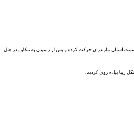
د . این تیم روز یکشنبه ساعت ۱۵ پس از تجمع در میدان ابوالکلام به سمت استان مازندران حرکت کرده و پس از رسیدن به تنکابن در هتل