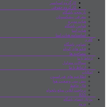
کارگروه اسپانسر
کارگروه حقوقی
تاریخچه باشگاه
معرفی پیشکسوتان
هیات مدیره
قوانین باشگاه
هیات امنا
اساسنامه هیات امنا
گالری
تصاویر باشگاه
فیلم های کوتاه
مصاحبه ها
ارتباط با ما
سوالات متداول
ارتباط با ما
امکانات
اطلاعیه های فدراسیون
پیش بینی وضعیت هوا
فال حافظ
پرداخت آنلاین مبلغ دلخواه
RSS
پورتال اعضای باشگاه
ورود