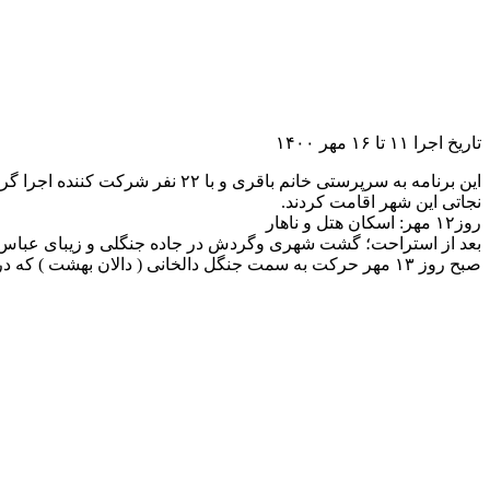
تاریخ اجرا ۱۱ تا ۱۶ مهر ۱۴۰۰
نجاتی این شهر اقامت کردند.
روز۱۲ مهر: اسکان هتل و ناهار
بعد از استراحت؛ گشت شهری وگردش در جاده جنگلی و زیبای عباس آ
صبح روز ۱۳ مهر حرکت به سمت جنگل دالخانی ( دالان بهشت ) که در ۳ کیلومتری رامسر واقع گردیده و ییلاق انباردار ،حدود یکساعت در جنگل زیبا پیاده روی کردیم.