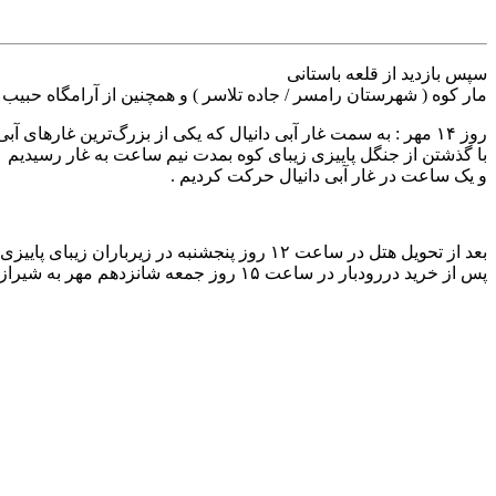
سپس بازدید از قلعه باستانی
مار کوه ( شهرستان رامسر / جاده تلاسر ) و همچنین از آرامگاه حبیب ( 
روز ۱۴ مهر : به سمت غار آبی دانیال که یکی از بزرگ‌ترین غارهای آبی ایران است طول این غار به ۲ هزار و ۱۵۸ متر می رسد .
با گذشتن از جنگل پاییزی زیبای کوه بمدت نیم ساعت به غار رسیدیم
و یک ساعت در غار آبی دانیال حرکت کردیم .
بعد از تحویل هتل در ساعت ۱۲ روز پنجشنبه در زیرباران زیبای پاییزی به سمت شیراز حرکت کرده
پس از خرید دررودبار در ساعت ۱۵ روز جمعه شانزدهم مهر به شیراز رسیدیم.