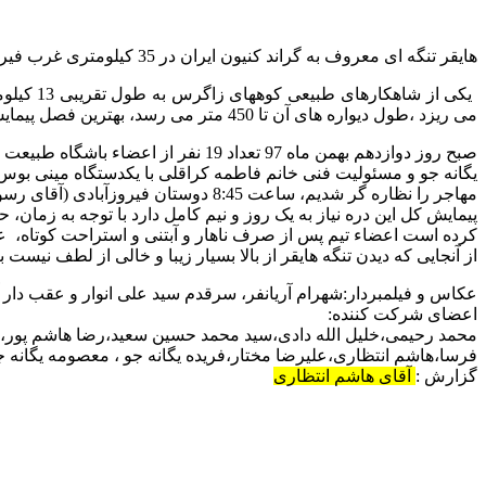
هایقر تنگه ای معروف به گراند کنیون ایران در 35 کیلومتری غرب فیروزآباد
یکی از 
می ریزد ،طول دیواره های آن تا 450 متر می رسد، بهترین فصل پیمایش آن اواخر زمستان و اوایل بهار است.
مهاجر را نظاره گر شدیم، ساعت 8:45 دوستان فیروزآبادی (آقای رسول شیدا و آریا جعفرزاده) را ملاقات و از آنجا رهسپار تنگه هایقر شدیم.
پیمایش کل این دره نیاز به یک روز و نیم کامل دارد با توجه به زمان،
کرده است اعضاء تیم پس از صرف ناهار و آبتنی و استراحت کوتاه، عازم بازگشت به ابتدای دره 
از آنجایی که دیدن تنگه هایقر از بالا بسیار زیبا و خالی از لطف نیست
عکاس و فیلمبردار:شهرام آریانفر، سرقدم سید علی انوار و عقب دا
اعضای شرکت کننده:
محمد رحیمی،خلیل الله دادی،سید محمد حسین سعید،رضا هاشم پور،عل
فرسا،هاشم انتظاری،علیرضا مختار،فریده یگانه جو ، معصومه یگانه ج
گزارش :
آقای هاشم انتظاری