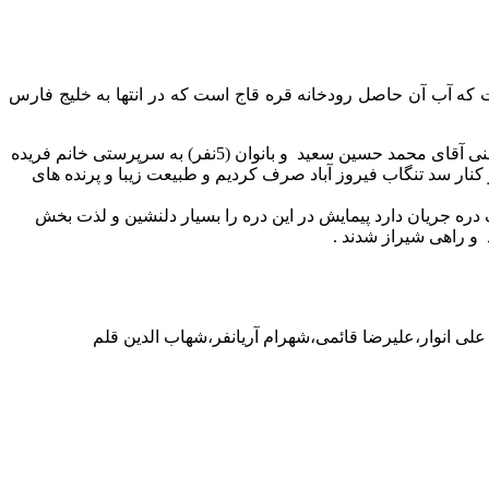
 کوه را فاصله انداخته است که آب آن حاصل رودخانه قره قاج است که در انتها به خلیج فارس
صبح روز دوازدهم بهمن ماه 97 تعداد 19 نفر از اعضاء باشگاه طبیعت دوست آقایان( 14 نفر) به سرپرستی آقای هاشم انتظاری و مسئولیت فنی آقای محمد حسین سعید و بانوان (5نفر) به سرپرستی خانم فریده
ح از شیراز عازم فیروزآباد شدیم، صبحانه را در کنار سد تنگاب فیروز آباد صرف کردیم و طبیعت زیبا و پرنده های
ف دره جریان دارد پیمایش در این دره را بسیار دلنشین و لذت بخش
 انوار،علیرضا قائمی،شهرام آریانفر،شهاب الدین قلم