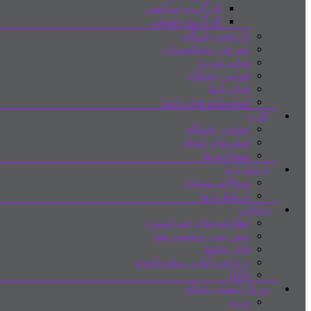
کارگروه اسپانسر
کارگروه حقوقی
تاریخچه باشگاه
معرفی پیشکسوتان
هیات مدیره
قوانین باشگاه
هیات امنا
اساسنامه هیات امنا
گالری
تصاویر باشگاه
فیلم های کوتاه
مصاحبه ها
ارتباط با ما
سوالات متداول
ارتباط با ما
امکانات
اطلاعیه های فدراسیون
پیش بینی وضعیت هوا
فال حافظ
پرداخت آنلاین مبلغ دلخواه
RSS
پورتال اعضای باشگاه
ورود