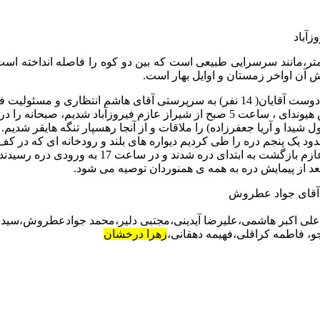
شاهکارهای طبیعی کوههای زاگرس به طول تقریبی 13 کیلومتر،مانند سرسرایی طبیعی است که بین دو
یگانه جو و مسئولیت فنی خانم فاطمه کراقلی با یکدستگاه مینی بوس هیوندای ، ساعت 5 صب
 حدود یک پنجم دره را طی کردیم دیواره های بلند و رودخانه ای که در ک
شدند و در ساعت 17 به ورودی دره رسیدند و راهی شیراز شدند .
 بعد از پیمایش دره به همه ی همنوردان توصیه می شود.
ر آقای جواد عطروش
ی اکبر هاشمی،علیرضا آیدینی،مجتبی دلیر،محمد جوادعطروش،سید علی
و، فاطمه کراقلی،فهیمه دهقانی،
زهرا درخشان