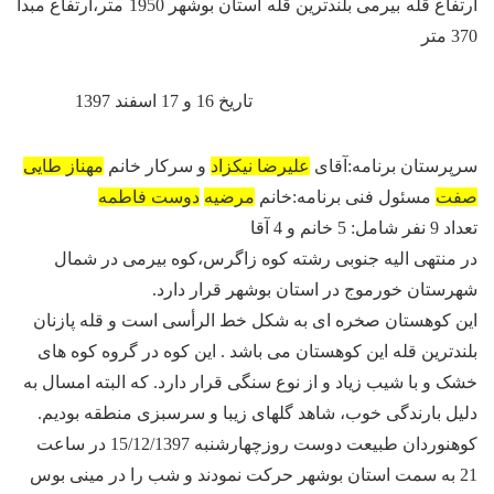
ارتفاع قله بیرمی بلندترین قله استان بوشهر 1950 متر،ارتفاع مبداً
370 متر
تاریخ 16 و 17 اسفند 1397
سرپرستان برنامه:آقای
علیرضا نیکزاد
و سرکار خانم
مهناز طایی
صفت
مسئول فنی برنامه:خانم
مرضیه
دوست فاطمه
تعداد 9 نفر شامل: 5 خانم و 4 آقا
در منتهی الیه جنوبی رشته کوه زاگرس،کوه بیرمی در شمال
شهرستان خورموج در استان بوشهر قرار دارد.
این کوهستان صخره ای به شکل خط الرأسی است و قله پازنان
بلندترین قله این کوهستان می باشد . این کوه در گروه کوه های
خشک و با شیب زیاد و از نوع سنگی قرار دارد. که البته امسال به
دلیل بارندگی خوب، شاهد گلهای زیبا و سرسبزی منطقه بودیم.
کوهنوردان طبیعت دوست روزچهارشنبه 15/12/1397 در ساعت
21 به سمت استان بوشهر حرکت نمودند و شب را در مینی بوس