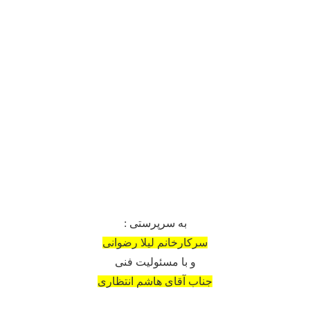
به سرپرستی :
سرکارخانم لیلا رضوانی
و با مسئولیت فنی
جناب آقای هاشم انتظاری