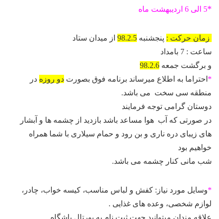
*
5 الی 6 اردیبهشت ماه
زمان حرکت :
پنجشنبه
98.2.5
از میدان ستاد
ساعت : 7 بامداد
و برگشت جمعه
98.2.6
*
احتراما به اطلاع میرساند برنامه فوق بصورت
دو روزه
در
منطقه سی سخت می باشد.
دوستان گرامی توجه فرمایند
در صورتی که آب هوا مساعد باشد بازدید از چشمه ها و آبشار
های زیبای دره ناری و بن رود و حمام سیلاری با شما همراه
خواهیم بود
شب مانی کنار چشمه می باشد.
*
وسایل مورد نیاز: کفش و لباس مناسب، کیسه خواب، چادر،
لوازم شخصی، وعده های غذایی .
علاقه مندان میتوانید جهت ثبت نام به پورتال باشگاه