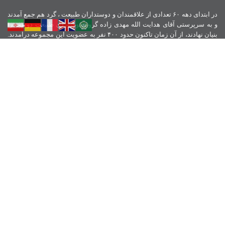
در ابتدای دهه ۶۰ تعدادی از علاقمندان و دوستداران طبیعت ، گرد هم جمع آمدند
و به سرپرستی آقای هدایت الله مهدی زاده گروه کوهنوردی طبیعت دوست را
بنیان نهادند، از آن زمان تاکنون حدود ۴۰۰ نفر به عضویت این مجموعه درآمدند.
همچنین بانوان نیز از سال ۱۳۸۲ با حضور مستمر خود و به ثبت رساندن گروه
بانوان طبیعت دوست همواره در همه زمینه ها مشارکت داشته اند . با اجرای
قانون فدراسیون و تبدیل گروهها به باشگاه ، گروه طبیعت دوست در سال ۱۳۹۵
باشگاه کوهنوردی طبیعت دوست را تاسیس نمود و همیشه اخلاق ، آموزش و
تلاش را سرلوحه ورزش کوهنوردی خود قرار داده است.
نمادهای اعتماد