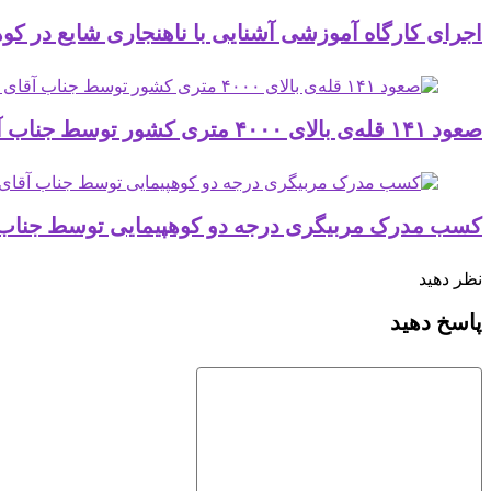
اجرای کارگاه آموزشی آشنایی با ناهنجاری شایع در کوهنور
صعود ۱۴۱ قله‌ی بالای ۴۰۰۰ متری کشور توسط جناب آقای عباس نوریان منش ( مدیر داخلی باشگاه طبیعت دوست شیراز ) در آذرماه 1404
کسب مدرک مربیگری درجه دو کوهپیمایی توسط جناب آقای
نظر دهید
پاسخ دهید