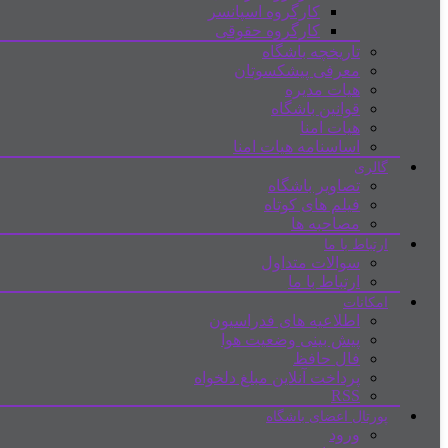
کارگروه اسپانسر
کارگروه حقوقی
تاریخچه باشگاه
معرفی پیشکسوتان
هیات مدیره
قوانین باشگاه
هیات امنا
اساسنامه هیات امنا
گالری
تصاویر باشگاه
فیلم های کوتاه
مصاحبه ها
ارتباط با ما
سوالات متداول
ارتباط با ما
امکانات
اطلاعیه های فدراسیون
پیش بینی وضعیت هوا
فال حافظ
پرداخت آنلاین مبلغ دلخواه
RSS
پورتال اعضای باشگاه
ورود