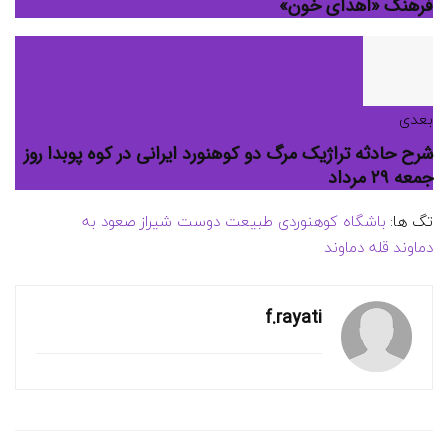
فرهنگ «اهدای خون»
بعدی
شرح حادثه تراژیک مرگ دو کوهنورد ایرانی در کوه پوبدا روز
جمعه ۲۹ مرداد
تگ ها:
باشگاه کوهنوردی طبيعت دوست شيراز
صعود به
دماوند
قله دماوند
f.rayati