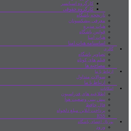
کارگروه اسپانسر
کارگروه حقوقی
تاریخچه باشگاه
معرفی پیشکسوتان
هیات مدیره
قوانین باشگاه
هیات امنا
اساسنامه هیات امنا
گالری
تصاویر باشگاه
فیلم های کوتاه
مصاحبه ها
ارتباط با ما
سوالات متداول
ارتباط با ما
امکانات
اطلاعیه های فدراسیون
پیش بینی وضعیت هوا
فال حافظ
پرداخت آنلاین مبلغ دلخواه
RSS
پورتال اعضای باشگاه
ورود