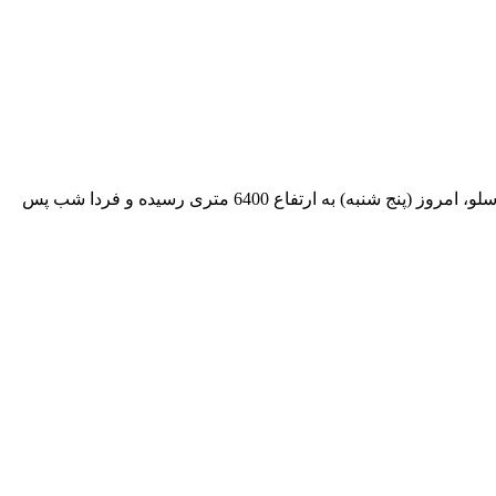
آخرین خبر منتشر شده در وب سایت شخصی مهدی قلی پور در روز پنج شنبه حکایت از آن دارد که این کوهنورد تبریزی در ارتفاعات قله ماناسلو، امروز (پنج شنبه) به ارتفاع 6400 متری رسیده و فردا شب پس