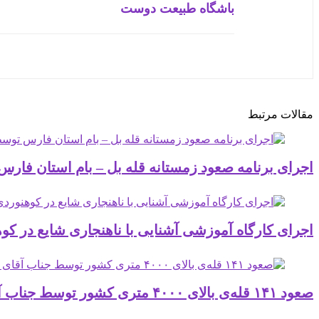
باشگاه طبیعت دوست
مقالات مرتبط
اجرای برنامه صعود زمستانه قله بل – بام استان فارس توسط جن
اجرای کارگاه آموزشی آشنایی با ناهنجاری شایع در کوهنور
صعود ۱۴۱ قله‌ی بالای ۴۰۰۰ متری کشور توسط جناب آقای عباس نوریان منش ( مدیر داخلی باشگاه طبیعت دوست شیراز ) در آذرماه 1404