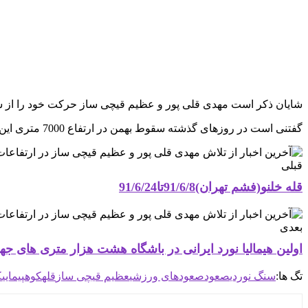
شایان ذکر است مهدی قلی پور و عظیم قیچی ساز حرکت خود را از شب
گفتنی است در روزهای گذشته سقوط بهمن در ارتفاع 7000 متری این قله، منجر به جان سپردن حداقل 9 کوهنورد و مفقود شدن 6 کوهنورد دیگر شد.
قبلی
قله خلنو(فشم تهران)91/6/8تا91/6/24
بعدی
اولین هیمالیا نورد ایرانی در باشگاه هشت هزار متری های جه
تگ ها:
سنگ نوردي
صعود
صعودهای ورزشی
عظیم قیچی ساز
قله
کوهپيمايي
ک