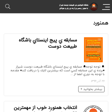
همنورد
مسابقه ي پيج اينستاي باشگاه
طبيعت دوست
🔔 توجه توجه🔔 مسابقه ي پيج اينستاي باشگاه طبيعت دوست شیراز
♦️برنده ي اين مسابقه كسي است كه بيشترين لايك را دريافت كند♦️ مقدمه:
با توجه به دوري اعضا از ...
26 آذر 1399
بیشتر بخوانید +
انتخاب همنورد خوب از مهمترین