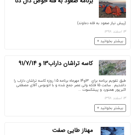
برنامه صعود به قله حوض دال دنا
(پیش نیاز صعود به قله دماوند)
14 اسفند 1398
بیشتر بخوانید +
کاسه تراشان داراب13 و 91/7/14
طبق تقویم برنامه برای 13و14 مهرماه برنامه 1.5 روزه کاسه تراشان داراب را
داشتیم . ساعت 15 فلکه ولی عصر جمع شده و با اتوبوس آقای مصطفی
اکبرپور همنورد و پیشکسوت ...
14 اسفند 1398
بیشتر بخوانید +
مهناز طایی صفت