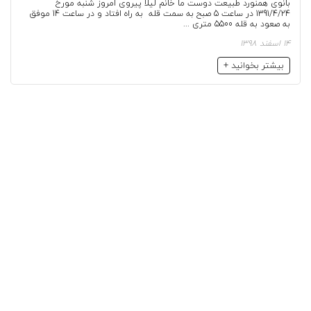
بانوی همنورد طبیعت دوست ما خانم لیلا پیروی امروز شنبه مورخ
1391/4/24 در ساعت 5 صبح به سمت قله به راه افتاد و در ساعت 14 موفق
به صعود به قله 5500 متری ...
14 اسفند 1398
بیشتر بخوانید +