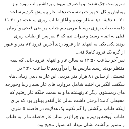
سرپرست چک شدند .و با صرف میوه و برداشتن آب مورد نیاز
پیمایش و کل تجهیزات به سمت دهانه غار پیمایش کردیم ساعت
۱۰:۳۰ دقیقه دهانه غار بودیم و آغاز طناب ریزی ساعت، در ۱۱:۳۰
دقیقه طناب ریزی توسط مربی تیم جناب مرتضی فتحی و آرمان
فیلی به اتمام رسید و نفرات تیم که ۴ نفر پس از طناب ریزی
بودند یکی یکی به انتهای غار فرود زدند آخرین فرود ۸۲ متر و عبور
از گره یک فرود کاملا فنی.
نفر آخر ساعت ۱۲:۵۰ به سالن غار و انتهای فرود جایی که بقیه
منتظر بودند رسید هارنس ها را درآوردیم تا ساعت ۲:۴۰ در
قسمتی از سالن ۸۱ هزار متر مربعی این غار به دیدن زیبایی های
شگفت انگیز پرداختیم شامل مروارید های غار بسیار زیبا وحوزچه
های ریمستون دیگر غارنهشته ها و به سمت جلگه غار رفتیم که
محیطی کاملا آبرفتی داشت سالن غار آنقدر پهناور بود که برای
اینکه طناب برگشتن را گم نکنیم یک هدلایت در فاصله ۵ متری
طناب آویخته بودیم و این چراغ در سالن غار فاصله ما را به طناب
و مسیر برگشت نشان میداد که بسیار محیج بود.