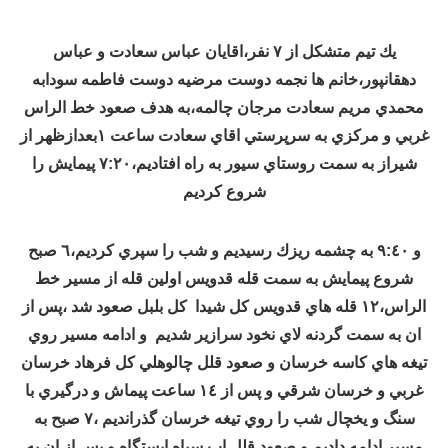
يك تيم متشكل از ٧ نفر،اقايان عباس سعادت و عباس
دهقانپور،خانم ها نجمه دوست مرضيه دوست فاطمه سودابه
محمدي مريم سعادت مرجان چالمه،به هدف صعود خط الراس
غربي و مركزي به سرپرستي اقاي سعادت ساعت ١بعدازظهر از
شيراز به سمت روستاي سيور به راه افتاديم،٧:٢٠ پيمايش را
شروع كرديم
و ٩:٤٠ به چشمه ريزك رسيديم و شب را سپري كرديم،٦ صبح
شروع پيمايش به سمت قله قدويس اولين قله از مسير خط
الراس،١٢ قله هاي قدويس كل شيدا كل بلبل صعود شد ،پس از
ان به سمت گردنه لاي نخود سرازير شديم و ادامه مسير روي
تيغه هاي كاسه خرسان و صعود قلل چالوهلي كل فرهاد خرسان
غربي و خرسان شرقي و پس از ١٤ ساعت پيماش و درگيري با
سنگ و يخچال شب را روي تيغه خرسان گذرانديم ،٧ صبح به
مسير ادامه داديم و صعود قلل اب سپاه ايستگاه و پس از ان به