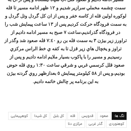
سمت چشمه مخملي سرازير شديم و ١٢ ظهر ادامه مسير تا قله
لوكوره اولين قله از كاسه خفر و پس از ان كل گردل وتل گردل و
به سمت فرودگاه حركت كرديم پس از ١٣ ساعت پيمايش شب را
در فرودگاه گذرانديم،ساعت ٧ صبح به مسير ادامه داديم از
تراورز زير بيژن ٣ به سمت قله بن رو ٧:٤٠ قله صعود شد وگذر از
تراوز و يخچال هاي زير قزل تا به كفه ي خط الراس مركزي
رسيديم و مسير را با پاكوب بسيار ملايم ادامه داديم و پس از
صعود قلل كرسمي غربي و شرقي ساعت ١:٣٠ روي قله حوض
بوديم،و پس از ٥٨ كيلومتر پيمايش ٥ بعدازظهر روي گردنه بيژن
به اين برنامه پر چالش خاتمه داديم.
تگ ها:
صعود
قدويس
قله
كل بلبل
كل شيدا
کوهپیمایی
کوهنوردی
گذر غربی
مرکزی دنا