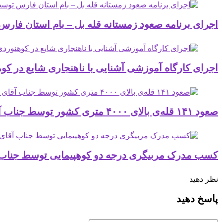
اجرای برنامه صعود زمستانه قله بل – بام استان فارس توسط جن
اجرای کارگاه آموزشی آشنایی با ناهنجاری شایع در کوهنور
صعود ۱۴۱ قله‌ی بالای ۴۰۰۰ متری کشور توسط جناب آقای عباس نوریان منش ( مدیر داخلی باشگاه طبیعت دوست شیراز ) در آذرماه 1404
کسب مدرک مربیگری درجه دو کوهپیمایی توسط جناب آقای
نظر دهید
پاسخ دهید