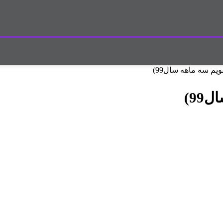
یم سه ماهه سال99)
99)