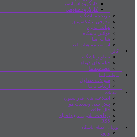
کارگروه اسپانسر
کارگروه حقوقی
تاریخچه باشگاه
معرفی پیشکسوتان
هیات مدیره
قوانین باشگاه
هیات امنا
اساسنامه هیات امنا
گالری
تصاویر باشگاه
فیلم های کوتاه
مصاحبه ها
ارتباط با ما
سوالات متداول
ارتباط با ما
امکانات
اطلاعیه های فدراسیون
پیش بینی وضعیت هوا
فال حافظ
پرداخت آنلاین مبلغ دلخواه
RSS
پورتال اعضای باشگاه
ورود