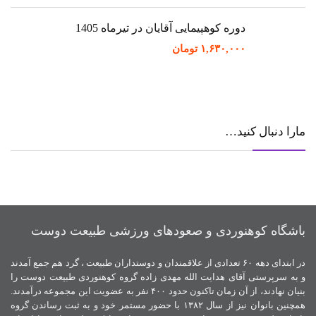
دوره کوهپیمایی آقایان در تیرماه 1405
۱,۶۳۰,۰۰۰
تومان
مارا دنبال کنید…
باشگاه کوهنوردی و صعودهای ورزشی طبیعت دوست
در ابتدای دهه ۶۰ تعدادی از علاقمندان و دوستداران طبیعت ، گرد هم جمع آمدند
و به سرپرستی آقای هدایت الله مهدی زاده گروه کوهنوردی طبیعت دوست را
بنیان نهادند، از آن زمان تاکنون حدود ۴۰۰ نفر به عضویت این مجموعه درآمدند.
همچنین بانوان نیز از سال ۱۳۸۲ با حضور مستمر خود و به ثبت رساندن گروه