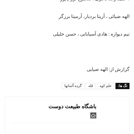
الهه ضیائی ، آزیتا بردبار، آرمیتا برزگر
تیم دیواره : هادی آسیابانی ، حسن خلیلی
گزارش از: الهه ضیایی
تگ ها:
علم کوه
قله
گرده آلمانها
باشگاه طبیعت دوست