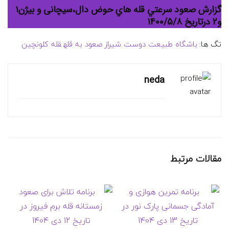
گزارش صعود سرعتي قله هاي حوض دال،سيچانی و بيژن١
و2 درتاریخ 1400/5/8
تگ ها:
باشگاه طبيعت دوست شيراز
صعود به قله
قله کلونچین
neda
مقالات مرتبط