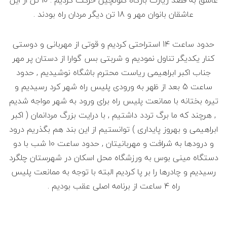
عاشق به قصد زیارت بارگاه کلونچین حرکت کردیم . 10 تن از این
عاشقان بانوان مهر و 18 تن دیگر مردان راه بودند .
حدود ساعت 14 استراحتی کردیم و قوتی از مهربانی و دوستی
کنار یکدیگر تناول نمودیم و شربتی بس گوارا از دستان پر مهر
جناب اکبر ابراهیمی ریاست محترم باشگاه نوشیدیم , حدود
ساعت 5 بعد از ظهر به ورودی پلیس راه شهر کرد رسیدیم و
تیره بختانه با ممانعت پلیس راه برای ورود به شهر مواجه شدیم
, هرچند که ما برگ تردد داشتیم , با درایت بزرگ مردانمان ( اکبر
ابراهیمی و بهروز پایداری ) توانستیم از این بند هم بگذریم درود
و درودها به شرافت و مهربانیتان , حدود ساعت 10 شب با دو
دستگاه مینی بوس به ورزشگاه محل اسکان در شهرستان چلگرد
رسیدیم و چادرها را بر پا کردیم البته با توجه به ممانعت پلیس
راه 4 ساعت از برنامه اصلی عقب بودیم .