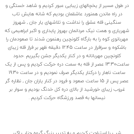
در طول مسیر از یخچالهای زیبایی عبور کردیم و شاهد خستگی و
در راه ماندن همنورد عاشقمان بودیم که شانه هایش تاب
سنگینی قله عشق را نداشت و تلاشهای یار جان , شهروز
شهریاری و همت نیک مردانمان بهروز پایداری و اکبر ابراهیمی که
مهربانوی کوه را به بارگاه کلونچین رهنمون شدند تا صعودمان را
باشکوه و سرافراز در ساعت 12:45 دقیقه ظهر بر فراز قله زیبای
کلونچین مهربانانه و در کنار یکدیگر جشن بگیریم .حدود
ساعت13:30 عصر از قله به سمت دره حرکت کردیم و پس از یک
ساعت ناهار را درکنار یکدیگر صرف نمودیم و در ساعت 19:30
عصر پس از 15 ساعت صعود و فرود در کنار یاران جان , نظاره گر
غروب زیبای خورشید از بالای دره کل خدنگ بودیم و سوار بر
نیسانها به قصد ورزشگاه حرکت کردیم .
شب را استراحت کردیم و به تدبیر بزرگ گروه جناب اکبر