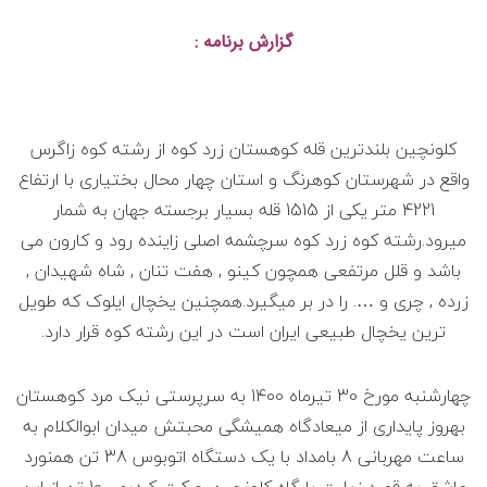
گزارش برنامه :
کلونچین بلندترین قله کوهستان زرد کوه از رشته کوه زاگرس
واقع در شهرستان کوهرنگ و استان چهار محال بختیاری با ارتفاع
4221 متر یکی از 1515 قله بسیار برجسته جهان به شمار
میرود.رشته کوه زرد کوه سرچشمه اصلی زاینده رود و کارون می
باشد و قلل مرتفعی همچون کینو , هفت تنان , شاه شهیدان ,
زرده , چری و …. را در بر میگیرد.همچنین یخچال ایلوک که طویل
ترین یخچال طبیعی ایران است در این رشته کوه قرار دارد.
چهارشنبه مورخ 30 تیرماه 1400 به سرپرستی نیک مرد کوهستان
بهروز پایداری از میعادگاه همیشگی محبتش میدان ابوالکلام به
ساعت مهربانی 8 بامداد با یک دستگاه اتوبوس 38 تن همنورد