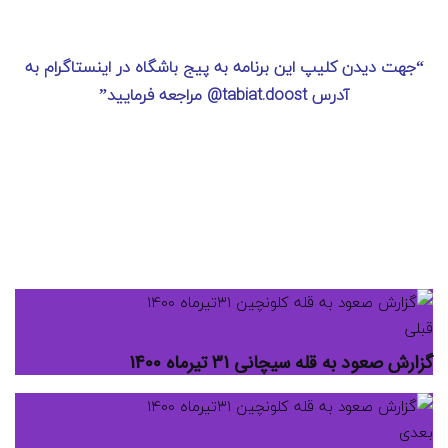
“جهت دیدن کلیپ این برنامه به پیج باشگاه در اینستاگرام به
آدرس tabiat.doost@ مراجعه فرمایید”
قبلی
گزارش صعود به قله سیچانی 31 تیرماه 1400
بعدی