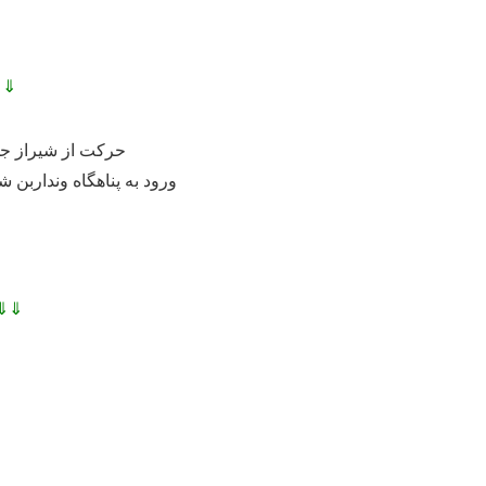
⇓⇓
حرکت از شیراز جمعه ۱۱ شب مورخ ۰۵
ورود به پناهگاه ونداربن شنبه ساعت ۱۷ عص
⇓⇓