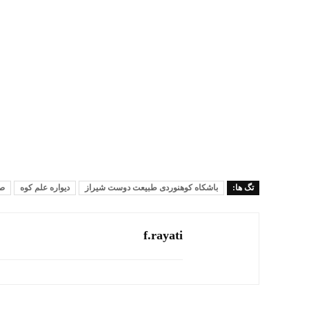
تگ ها:
باشکاه کوهنوردی طبیعت دوست شیراز
دیواره علم کوه
صع
f.rayati