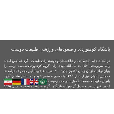
باشگاه کوهنوردی و صعودهای ورزشی طبیعت دوست
در ابتدای دهه ۶۰ تعدادی از علاقمندان و دوستداران طبیعت ، گرد هم جمع آمدند
و به سرپرستی آقای هدایت الله مهدی زاده گروه کوهنوردی طبیعت دوست را
بنیان نهادند، از آن زمان تاکنون حدود ۴۰۰ نفر به عضویت این مجموعه درآمدند.
همچنین بانوان نیز از سال ۱۳۸۲ با حضور مستمر خود و به ثبت رساندن گروه
بانوان طبیعت دوست همواره در همه زمینه ها مشارکت داشته اند . با اجرای
قانون فدراسیون و تبدیل گروهها به باشگاه ، گروه طبیعت دوست در سال ۱۳۹۵
باشگاه کوهنوردی طبیعت دوست را تاسیس نمود و همیشه اخلاق ، آموزش و
تلاش را سرلوحه ورزش کوهنوردی خود قرار داده است.