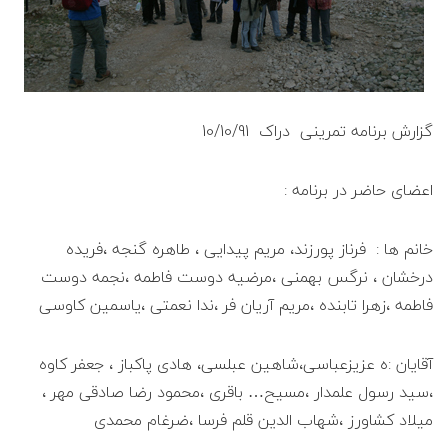
گزارش برنامه تمرینی دراک 10/10/91
اعضای حاضر در برنامه :
خانم ها : فرناز پورزند، مریم پیدایی ، طاهره گنجه ،فریده
درخشان ، نرگس بهمنی ،مرضیه دوست فاطمه ،نجمه دوست
فاطمه ،زهرا تابنده ،مریم آریان فر ،ندا نعمتی ،یاسمین کاوسی
آقایان :ه عزیزعباسی،شاهین عبلسی، هادی پاکباز ، جعفر کاوه
،سید رسول علمدار ،مسیح… باقری ،محمود رضا صادقی مهر ،
میلاد کشاورز ،شهاب الدین قلم فرسا ،ضرغام محمدی